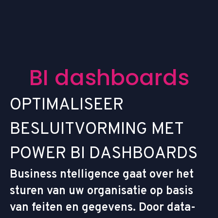
B
I
d
a
s
h
b
o
a
r
d
s
O
P
T
I
M
A
L
I
S
E
E
R
B
E
S
L
U
I
T
V
O
R
M
I
N
G
M
E
T
P
O
W
E
R
B
I
D
A
S
H
B
O
A
R
D
S
Business ntelligence gaat over het
sturen van uw organisatie op basis
van feiten en gegevens. Door data-