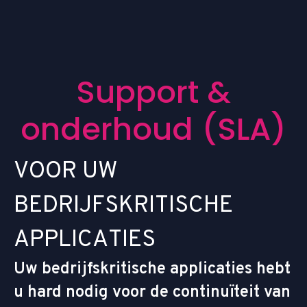
S
u
p
p
o
r
t
&
o
n
d
e
r
h
o
u
d
(
S
L
A
)
V
O
O
R
U
W
B
E
D
R
I
J
F
S
K
R
I
T
I
S
C
H
E
A
P
P
L
I
C
A
T
I
E
S
Uw bedrijfskritische applicaties hebt
u hard nodig voor de continuïteit van