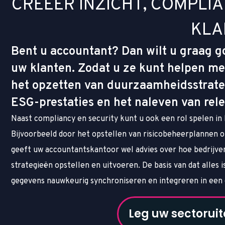
C
R
E
Ë
E
R
I
N
Z
I
C
H
T
,
C
O
M
P
L
I
A
K
L
A
Bent u accountant? Dan wilt u graag goe
uw klanten. Zodat u ze kunt helpen me
het opzetten van duurzaamheidsstrate
ESG-prestaties en het naleven van rele
Naast compliancy en security kunt u ook een rol spelen in h
Bijvoorbeeld door het opstellen van risicobeheerplannen o
geeft uw accountantskantoor wel advies over hoe bedrijven
strategieën opstellen en uitvoeren. De basis van dat alles 
gegevens nauwkeurig synchroniseren en integreren in een
Leg uw sectorui