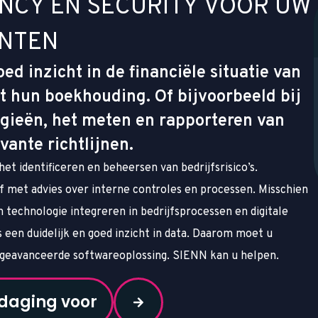
N
C
Y
E
N
S
E
C
U
R
I
T
Y
V
O
O
R
U
W
N
T
E
N
d inzicht in de financiële situatie van
t hun boekhouding. Of bijvoorbeeld bij
gieën, het meten en rapporteren van
vante richtlijnen.
et identificeren en beheersen van bedrijfsrisico’s.
f met advies over interne controles en processen. Misschien
 technologie integreren in bedrijfsprocessen en digitale
is een duidelijk en goed inzicht in data. Daarom moet u
 geavanceerde softwareoplossing. SIENN kan u helpen.
tdaging voor