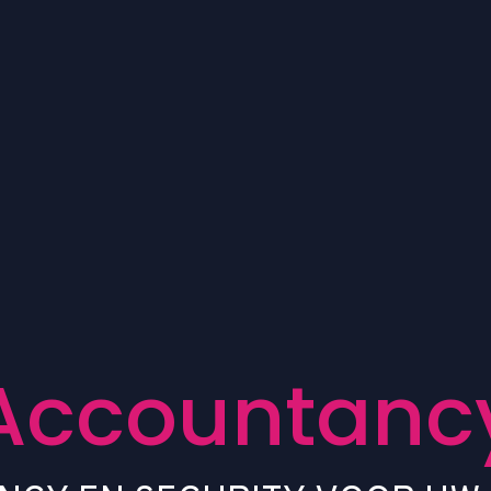
A
c
c
o
u
n
t
a
n
c