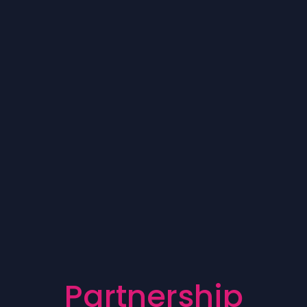
P
a
r
t
n
e
r
s
h
i
p