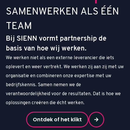
S
A
M
E
N
W
E
R
K
E
N
A
L
S
É
É
N
T
E
A
M
Bij SIENN vormt partnership de
basis van hoe wij werken.
We werken niet als een externe leverancier die iets
oplevert en weer vertrekt. We werken zij aan zij met uw
organisatie en combineren onze expertise met uw
bedrijfskennis. Samen nemen we de
verantwoordelijkheid voor de resultaten. Dat is hoe we
oplossingen creëren die écht werken.
Ontdek of het klikt