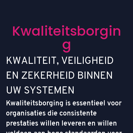
K
w
a
l
i
t
e
i
t
s
b
o
r
g
i
n
g
K
W
A
L
I
T
E
I
T
,
V
E
I
L
I
G
H
E
I
D
E
N
Z
E
K
E
R
H
E
I
D
B
I
N
N
E
N
U
W
S
Y
S
T
E
M
E
N
Kwaliteitsborging is essentieel voor
organisaties die consistente
prestaties willen leveren en willen