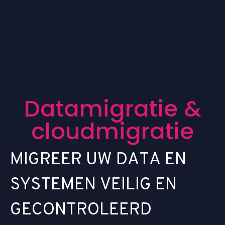
D
a
t
a
m
i
g
r
a
t
i
e
&
c
l
o
u
d
m
i
g
r
a
t
i
e
M
I
G
R
E
E
R
U
W
D
A
T
A
E
N
S
Y
S
T
E
M
E
N
V
E
I
L
I
G
E
N
G
E
C
O
N
T
R
O
L
E
E
R
D