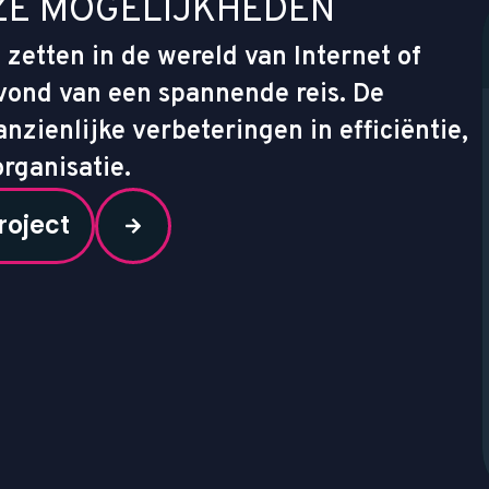
Z
E
M
O
G
E
L
I
J
K
H
E
D
E
N
 zetten in de wereld van Internet of
avond van een spannende reis. De
nzienlijke verbeteringen in efficiëntie,
rganisatie.
roject