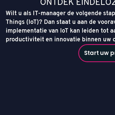
O
N
T
D
E
K
E
I
N
D
E
L
O
Wilt u als IT-manager de volgende stap
Things (IoT)? Dan staat u aan de voor
implementatie van IoT kan leiden tot aa
productiviteit en innovatie binnen uw o
Start uw p