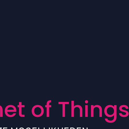
n
e
t
o
f
T
h
i
n
g