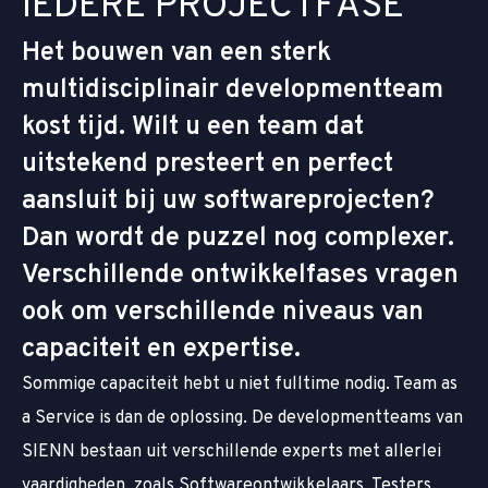
I
E
D
E
R
E
P
R
O
J
E
C
T
F
A
S
E
Het bouwen van een sterk
multidisciplinair developmentteam
kost tijd. Wilt u een team dat
uitstekend presteert en perfect
aansluit bij uw softwareprojecten?
Dan wordt de puzzel nog complexer.
Verschillende ontwikkelfases vragen
ook om verschillende niveaus van
capaciteit en expertise.
Sommige capaciteit hebt u niet fulltime nodig. Team as
a Service is dan de oplossing. De developmentteams van
SIENN bestaan uit verschillende experts met allerlei
vaardigheden, zoals Softwareontwikkelaars, Testers,