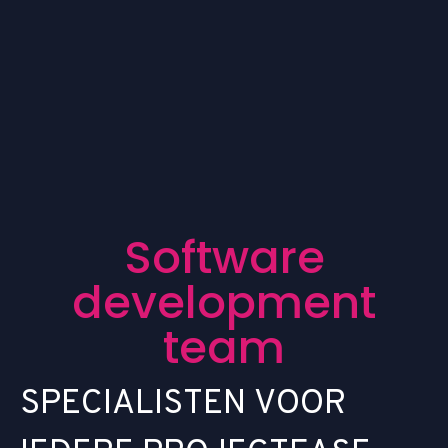
S
o
f
t
w
a
r
e
d
e
v
e
l
o
p
m
e
n
t
t
e
a
m
S
P
E
C
I
A
L
I
S
T
E
N
V
O
O
R