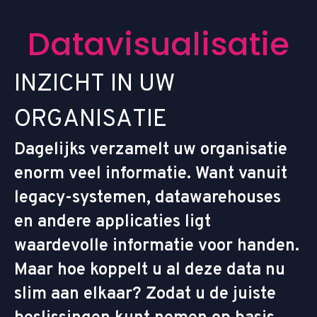
D
a
t
a
v
i
s
u
a
l
i
s
a
t
i
e
I
N
Z
I
C
H
T
I
N
U
W
O
R
G
A
N
I
S
A
T
I
E
Dagelijks verzamelt uw organisatie
enorm veel informatie. Want vanuit
legacy-systemen, datawarehouses
en andere applicaties ligt
waardevolle informatie voor handen.
Maar hoe koppelt u al deze data nu
slim aan elkaar? Zodat u de juiste