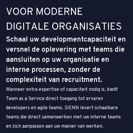
V
O
O
R
M
O
D
E
R
N
E
D
I
G
I
T
A
L
E
O
R
G
A
N
I
S
A
T
I
E
S
Schaal uw developmentcapaciteit en
versnel de oplevering met teams die
aansluiten op uw organisatie en
interne processen, zonder de
complexiteit van recruitment.
Wanneer extra expertise of capaciteit nodig is, biedt
Team as a Service direct toegang tot ervaren
developers en agile teams. SIENN levert schaalbare
teams die direct samenwerken met uw interne teams
en zich aanpassen aan uw manier van werken.