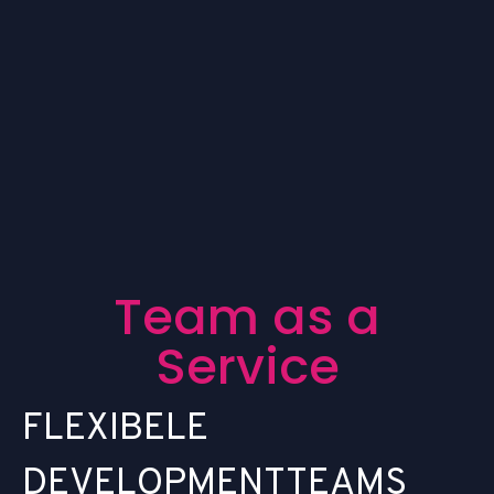
T
e
a
m
a
s
a
S
e
r
v
i
c
e
F
L
E
X
I
B
E
L
E
D
E
V
E
L
O
P
M
E
N
T
T
E
A
M
S