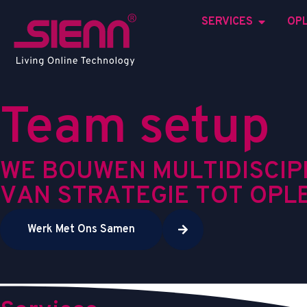
SERVICES
OP
Team setup
W
E
B
O
U
W
E
N
M
U
L
T
I
D
I
S
C
I
P
V
A
N
S
T
R
A
T
E
G
I
E
T
O
T
O
P
L
Werk Met Ons Samen