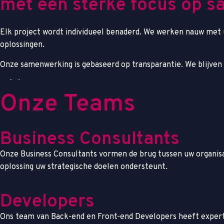
m
e
t
e
e
n
s
t
e
r
k
e
f
o
c
u
s
o
p
s
Elk project wordt individueel benaderd. We werken nauw met 
oplossingen.
Onze samenwerking is gebaseerd op transparantie. We blijven
Onze Teams
Business Consultants
Onze Business Consultants vormen de brug tussen uw organisa
oplossing uw strategische doelen ondersteunt.
Developers
Ons team van Back-end en Front-end Developers heeft expertis