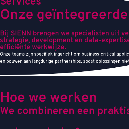
Services
O
n
z
e
g
e
ï
n
t
e
g
r
e
e
r
d
e
Bij SIENN brengen we specialisten uit v
strategie, development en data-expertis
efficiënte werkwijze.
Onze teams zijn specifiek ingericht om business-critical appl
en bouwen aan langdurige partnerships, zodat oplossingen ni
H
o
e
w
e
w
e
r
k
e
n
W
e
c
o
m
b
i
n
e
r
e
n
e
e
n
p
r
a
k
t
i