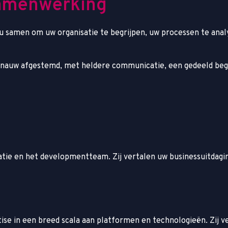
a
m
e
n
w
e
r
k
i
n
g
u samen om uw organisatie te begrijpen, uw processen te anal
 nauw afgestemd, met heldere communicatie, een gedeeld begr
tie en het developmentteam. Zij vertalen uw businessuitdagin
e in een breed scala aan platformen en technologieën. Zij ve