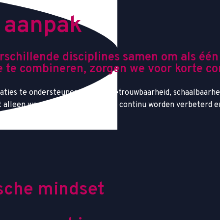
a
a
n
p
a
k
erschillende disciplines samen om als éé
e te combineren, zorgen we voor korte co
icaties te ondersteunen, waarbij betrouwbaarheid, schaalbaarhe
et alleen worden opgeleverd, maar continu worden verbeterd e
s
c
h
e
m
i
n
d
s
e
t