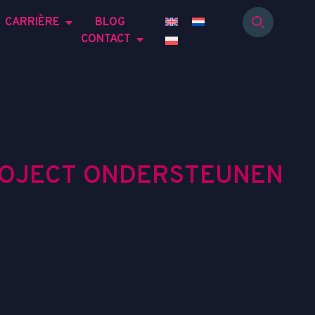
CARRIÈRE
BLOG
CONTACT
O
J
E
C
T
O
N
D
E
R
S
T
E
U
N
E
N