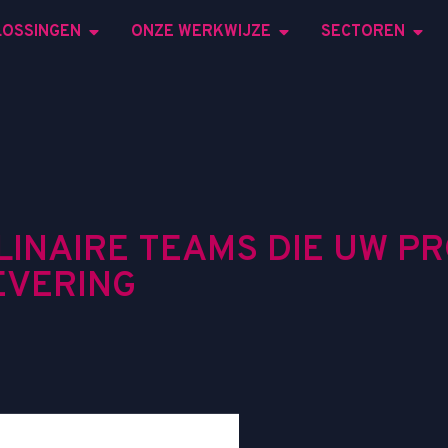
LOSSINGEN
ONZE WERKWIJZE
SECTOREN
L
I
N
A
I
R
E
T
E
A
M
S
D
I
E
U
W
P
R
E
V
E
R
I
N
G