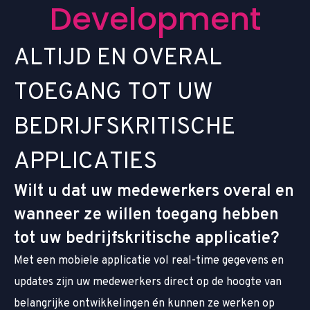
D
e
v
e
l
o
p
m
e
n
t
A
L
T
I
J
D
E
N
O
V
E
R
A
L
T
O
E
G
A
N
G
T
O
T
U
W
B
E
D
R
I
J
F
S
K
R
I
T
I
S
C
H
E
A
P
P
L
I
C
A
T
I
E
S
Wilt u dat uw medewerkers overal en
wanneer ze willen toegang hebben
tot uw bedrijfskritische applicatie?
Met een mobiele applicatie vol real-time gegevens en
updates zijn uw medewerkers direct op de hoogte van
belangrijke ontwikkelingen én kunnen ze werken op