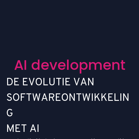
A
I
d
e
v
e
l
o
p
m
e
n
t
D
E
E
V
O
L
U
T
I
E
V
A
N
S
O
F
T
W
A
R
E
O
N
T
W
I
K
K
E
L
I
N
G
M
E
T
A
I