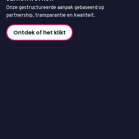
O
n
z
e
g
e
s
t
r
u
c
t
u
r
e
e
r
d
e
a
a
n
p
a
k
g
e
b
a
s
e
e
r
d
o
p
p
a
r
t
n
e
r
s
h
i
p
,
t
r
a
n
s
p
a
r
a
n
t
i
e
e
n
k
w
a
l
i
t
e
i
t
.
Ontdek of het klikt