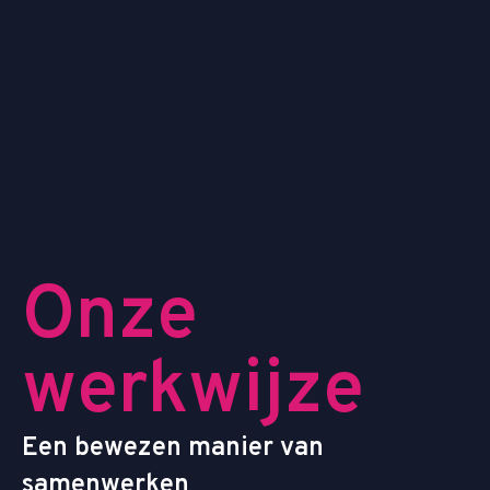
O
n
z
e
w
e
r
k
w
i
j
z
e
E
e
n
b
e
w
e
z
e
n
m
a
n
i
e
r
v
a
n
s
a
m
e
n
w
e
r
k
e
n