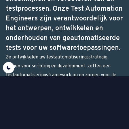
testprocessen. Onze Test Automation
Engineers zijn verantwoordelijk voor
het ontwerpen, ontwikkelen en
onderhouden van geautomatiseerde
tests voor uw softwaretoepassingen.
Ze ontwikkelen uw testautomatiseringsstrategie,
zorgen voor scripting en development, zetten een
testautomatiseringsframework op en zorgen voor de
configuratie ervan. Als u wilt, onderhouden we de
testomgeving, voeren we geautomatiseerde tests uit en
beheren we de testomgeving voor u. Natuurlijk werken
we nauw samen met QA- en ontwikkelingsteams om
problemen en bugs op te lossen. Met onze expertise
kunt u uw softwaretesten versnellen en tegelijkertijd