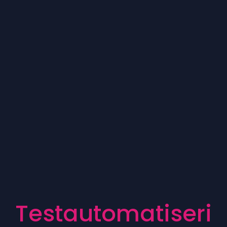
T
e
s
t
a
u
t
o
m
a
t
i
s
e
r
i