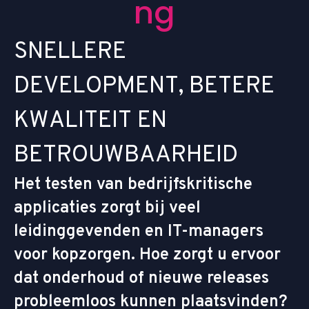
n
g
S
N
E
L
L
E
R
E
D
E
V
E
L
O
P
M
E
N
T
,
B
E
T
E
R
E
K
W
A
L
I
T
E
I
T
E
N
B
E
T
R
O
U
W
B
A
A
R
H
E
I
D
Het testen van bedrijfskritische
applicaties zorgt bij veel
leidinggevenden en IT-managers
voor kopzorgen. Hoe zorgt u ervoor
dat onderhoud of nieuwe releases
probleemloos kunnen plaatsvinden?