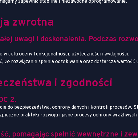
omagamy zapewnić stabilne i niezawodne oprogramowanie.
cja zwrotna
tałej uwagi i doskonalenia. Podczas rozw
e w celu oceny funkcjonalności, użyteczności i wydajności.
ać, że rozwiązanie spełnia oczekiwania oraz dostarcza warto
eczeństwa i zgodności
OC 2.
cie do bezpieczeństwa, ochrony danych i kontroli procesów.
St
pieczne praktyki rozwoju i jasne procesy ochrony wrażliwych 
ość, pomagając spełnić wewnętrzne i ze