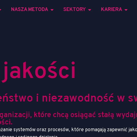
NASZA METODA
SEKTORY
KARIERA
j
a
k
o
ś
c
i
e
ń
s
t
w
o
i
n
i
e
z
a
w
o
d
n
o
ś
ć
w
s
ganizacji, które chcą osiągać stałą wyda
ści.
anie systemów oraz procesów, które pomagają zapewnić jakość