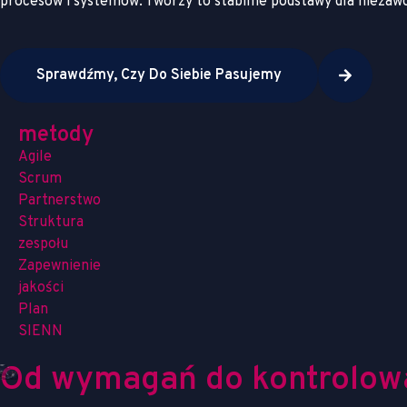
procesów i systemów. Tworzy to stabilne podstawy dla niezawo
Sprawdźmy, Czy Do Siebie Pasujemy
metody
Agile
Scrum
Partnerstwo
Struktura
zespołu
Zapewnienie
jakości
Plan
SIENN
Od wymagań do kontrolow