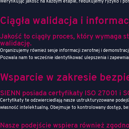
Weryfikując jakość na każdym etapie, redukujemy ryzyko i p
Ciągła walidacja i informa
Jakość to ciągły proces, który wymaga s
walidację.
Organizujemy również sesje informacji zwrotnej i demonstracj
Pozwala nam to wcześnie identyfikować ulepszenia i zapewni
Wsparcie w zakresie bezpi
SIENN posiada certyfikaty ISO 27001 i S
Certyfikaty te odzwierciedlają nasze ustrukturyzowane podejś
własność intelektualną. Obejmuje to kontrolowany dostęp, bez
Nasze podejście wspiera również zgodn