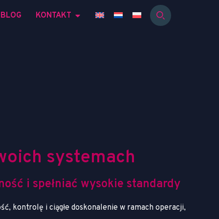
BLOG
KONTAKT
w
o
i
c
h
s
y
s
t
e
m
a
c
h
jność i spełniać wysokie standardy
, kontrolę i ciągłe doskonalenie w ramach operacji,