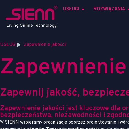
USŁUGI
ROZWIĄZANIA
USŁUGI
Zapewnienie jakości
Z
a
p
e
w
n
i
e
n
i
e
Z
a
p
e
w
n
i
j
j
a
k
o
ś
ć
,
b
e
z
p
i
e
c
z
Zapewnienie jakości jest kluczowe dla or
bezpieczeństwa, niezawodności i zgodno
W SIENN wspieramy organizacje poprzez projektowanie i wdraż