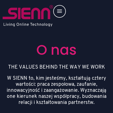
O nas
T
H
E
V
A
L
U
E
S
B
E
H
I
N
D
T
H
E
W
A
Y
W
E
W
O
R
K
W
S
I
E
N
N
t
o
,
k
i
m
j
e
s
t
e
ś
m
y
,
k
s
z
t
a
ł
t
u
j
ą
c
z
t
e
r
y
w
a
r
t
o
ś
c
i
:
p
r
a
c
a
z
e
s
p
o
ł
o
w
a
,
z
a
u
f
a
n
i
e
,
i
n
n
o
w
a
c
y
j
n
o
ś
ć
i
z
a
a
n
g
a
ż
o
w
a
n
i
e
.
W
y
z
n
a
c
z
a
j
ą
o
n
e
k
i
e
r
u
n
e
k
n
a
s
z
e
j
w
s
p
ó
ł
p
r
a
c
y
,
b
u
d
o
w
a
n
i
a
r
e
l
a
c
j
i
i
k
s
z
t
a
ł
t
o
w
a
n
i
a
p
a
r
t
n
e
r
s
t
w
.