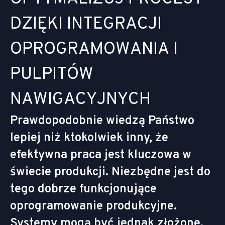
D
Z
I
Ę
K
I
I
N
T
E
G
R
A
C
J
I
O
P
R
O
G
R
A
M
O
W
A
N
I
A
I
P
U
L
P
I
T
Ó
W
N
A
W
I
G
A
C
Y
J
N
Y
C
H
Prawdopodobnie wiedzą Państwo
lepiej niż ktokolwiek inny, że
efektywna praca jest kluczowa w
świecie produkcji. Niezbędne jest do
tego dobrze funkcjonujące
oprogramowanie produkcyjne.
Systemy mogą być jednak złożone.