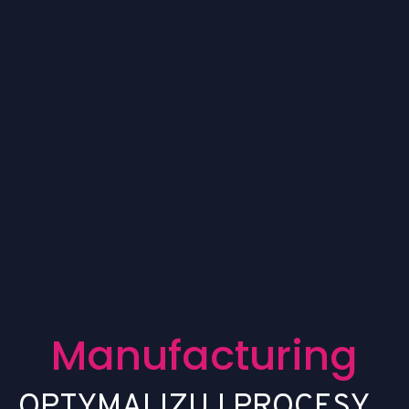
M
a
n
u
f
a
c
t
u
r
i
n
g
O
P
T
Y
M
A
L
I
Z
U
J
P
R
O
C
E
S
Y