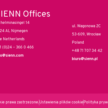
IENN Offices
lhelminasingel 14
ul. Wagonowa 2C
24 AL Nijmegen
53-609, Wrocław
e Netherlands
Poland
1 (0)24 – 366 0 466
+48 71 707 34 42
fo@sienn.com
biuro@sienn.pl
ie prawa zastrzeżone.
Ustawienia plików cookie
Polityka pryw