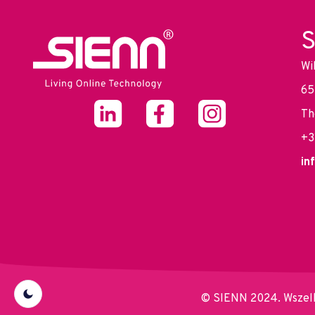
S
Wi
65
Th
+3
in
© SIENN 2024. Wszelk