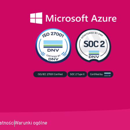
atności
Warunki ogólne