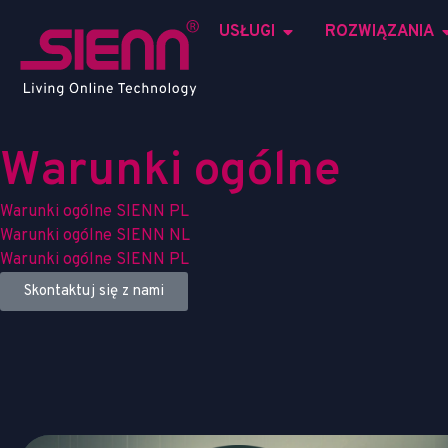
USŁUGI
ROZWIĄZANIA
W
a
r
u
n
k
i
o
g
ó
l
n
e
Warunki ogólne SIENN PL
Warunki ogólne SIENN NL
Warunki ogólne SIENN PL
Skontaktuj się z nami