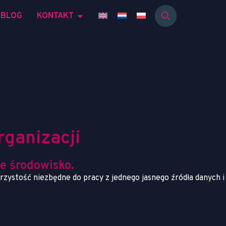
BLOG
KONTAKT
r
g
a
n
i
z
a
c
j
i
e środowisko.
jrzystość niezbędne do pracy z jednego jasnego źródła danych i