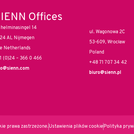
IENN Offices
lhelminasingel 14
ul. Wagonowa 2C
24 AL Nijmegen
53-609, Wrocław
e Netherlands
Poland
1 (0)24 – 366 0 466
+48 71 707 34 42
fo@sienn.com
biuro@sienn.pl
ie prawa zastrzeżone.
Ustawienia plików cookie
Polityka pryw