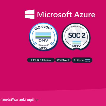
atności
Warunki ogólne