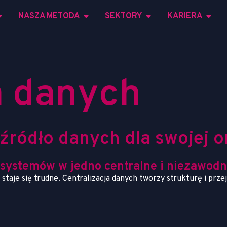
NASZA METODA
SEKTORY
KARIERA
a
d
a
n
y
c
h
ź
r
ó
d
ł
o
d
a
n
y
c
h
d
l
a
s
w
o
j
e
j
o
systemów w jedno centralne i niezawodn
taje się trudne. Centralizacja danych tworzy strukturę i prze