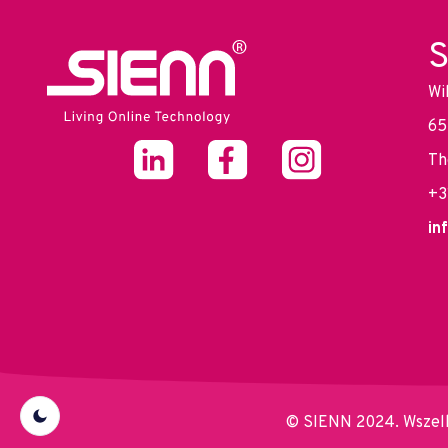
S
Wi
65
Th
+3
in
© SIENN 2024. Wszelk