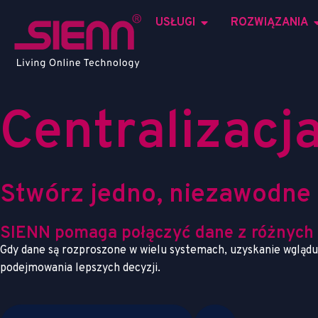
USŁUGI
ROZWIĄZANIA
C
e
n
t
r
a
l
i
z
a
c
j
S
t
w
ó
r
z
j
e
d
n
o
,
n
i
e
z
a
w
o
d
n
e
SIENN pomaga połączyć dane z różnych 
Gdy dane są rozproszone w wielu systemach, uzyskanie wglądu s
podejmowania lepszych decyzji.