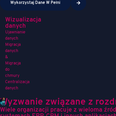
Wykorzystaj Dane W Pełni
Wizualizacja
danych
Ujawnianie
danych
Migracja
danych
&
Migracja
do
chmury
Centralizacja
danych
Wyzwanie związane z roz
Wiele organizacji pracuje z wieloma źr