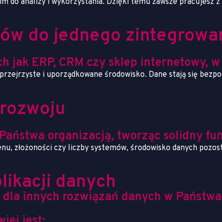
 do analizy i wykorzystania. Dzięki temu zawsze pracujesz z 
ów do jednego zintegrowa
h jak ERP, CRM czy sklep internetowy, 
rzejrzyste i uporządkowane środowisko. Dane stają się bezpośr
 rozwoju
Państwa organizacją, tworząc solidny fu
u, złożoności czy liczby systemów, środowisko danych pozost
likacji danych
 dla innych rozwiązań danych w Państwa 
iej jest: