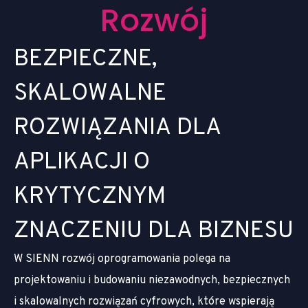
R
o
z
w
ó
j
B
E
Z
P
I
E
C
Z
N
E
,
S
K
A
L
O
W
A
L
N
E
R
O
Z
W
I
Ą
Z
A
N
I
A
D
L
A
A
P
L
I
K
A
C
J
I
O
K
R
Y
T
Y
C
Z
N
Y
M
Z
N
A
C
Z
E
N
I
U
D
L
A
B
I
Z
N
E
S
U
W SIENN rozwój oprogramowania polega na
projektowaniu i budowaniu niezawodnych, bezpiecznych
i skalowalnych rozwiązań cyfrowych, które wspierają