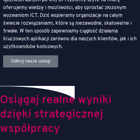
łączności danych po UX/UI i systemy szyte na miarę –
oferujemy wiedzę i możliwości, aby sprostać złożonym
wyzwaniom ICT. Dziś wspieramy organizacje na całym
świecie rozwiązaniami, które są niezawodne, skalowalne i
trwałe. W ten sposób zapewniamy ciągłość działania
kluczowych aplikacji zarówno dla naszych klientów, jak i ich
użytkowników końcowych.
Odkryj nasze usługi
O
s
i
ą
g
a
j
r
e
a
l
n
e
w
y
n
i
k
i
d
z
i
ę
k
i
s
t
r
a
t
e
g
i
c
z
n
e
j
w
s
p
ó
ł
p
r
a
c
y