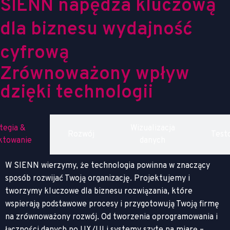
S
I
E
N
N
n
a
p
ę
d
z
a
k
l
u
c
z
o
w
ą
d
l
a
b
i
z
n
e
s
u
w
y
d
a
j
n
o
ś
ć
c
y
f
r
o
w
ą
Zrównoważony wpływ
dzięki technologii
tegia &
Wizualizacja
Rozwój
Test
ktowanie
danych
W SIENN wierzymy, że technologia powinna w znaczący
sposób rozwijać Twoją organizację. Projektujemy i
tworzymy kluczowe dla biznesu rozwiązania, które
wspierają podstawowe procesy i przygotowują Twoją firmę
na zrównoważony rozwój. Od tworzenia oprogramowania i