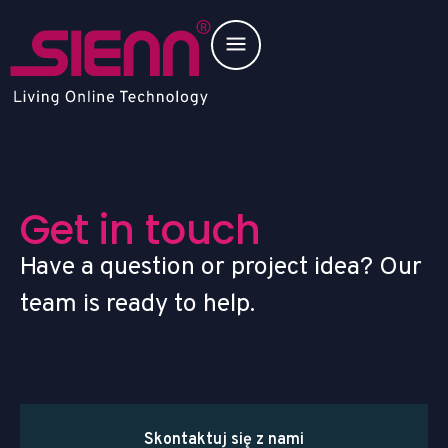
G
e
t
i
n
t
o
u
c
h
Have a question or project idea? Our
team is ready to help.
Skontaktuj się z nami