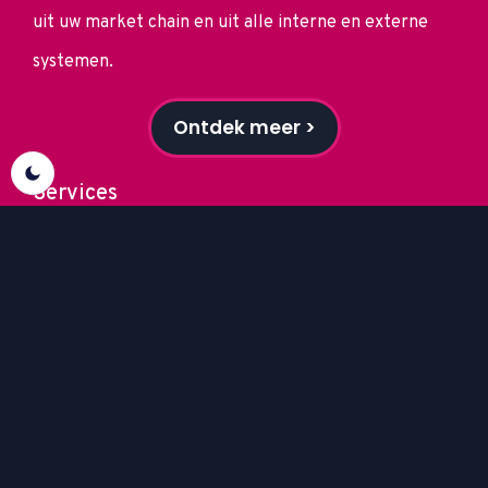
uit uw market chain en uit alle interne en externe
systemen.
Ontdek meer >
Services
Development
Wij ontwerpen en ontwikkelen bedrijfskritische
applicaties voor efficiënte, schaalbare en
betrouwbare processen.
Ontdek meer >
Oplossingen