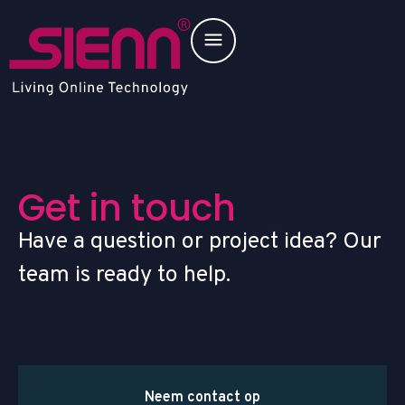
G
e
t
i
n
t
o
u
c
h
Have a question or project idea? Our
team is ready to help.
Neem contact op