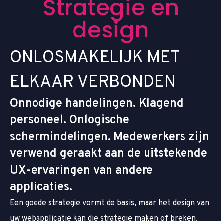
S
t
r
a
t
e
g
i
e
e
n
d
e
s
i
g
n
O
N
L
O
S
M
A
K
E
L
I
J
K
M
E
T
E
L
K
A
A
R
V
E
R
B
O
N
D
E
N
Onnodige handelingen. Klagend
personeel. Onlogische
schermindelingen. Medewerkers zijn
verwend geraakt aan de uitstekende
UX-ervaringen van andere
applicaties.
Een goede strategie vormt de basis, maar het design van
uw webapplicatie kan die strategie maken of breken.