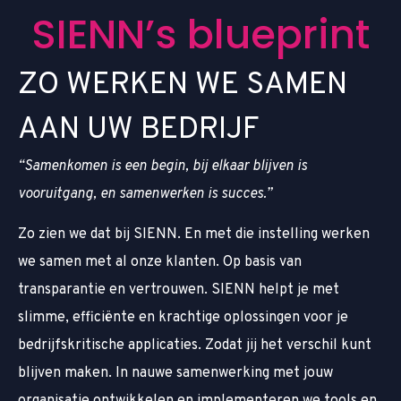
S
I
E
N
N
’
s
b
l
u
e
p
r
i
n
t
Z
O
W
E
R
K
E
N
W
E
S
A
M
E
N
A
A
N
U
W
B
E
D
R
I
J
F
“Samenkomen is een begin, bij elkaar blijven is
vooruitgang, en samenwerken is succes.”
Zo zien we dat bij SIENN. En met die instelling werken
we samen met al onze klanten. Op basis van
transparantie en vertrouwen. SIENN helpt je met
slimme, efficiënte en krachtige oplossingen voor je
bedrijfskritische applicaties. Zodat jij het verschil kunt
blijven maken. In nauwe samenwerking met jouw