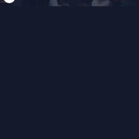
ONZE BLAUWDRUK: VAN
BEDRIJFSSTRATEGIE TOT
MAATWERKOPLOSSING