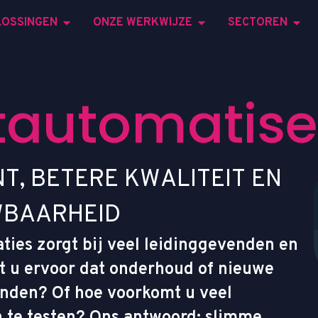
LOSSINGEN
ONZE WERKWIJZE
SECTOREN
t
a
u
t
o
m
a
t
i
s
e
N
T
,
B
E
T
E
R
E
K
W
A
L
I
T
E
I
T
E
N
W
B
A
A
R
H
E
I
D
aties zorgt bij veel leidinggevenden en
t u ervoor dat onderhoud of nieuwe
inden? Of hoe voorkomt u veel
 te testen? Ons antwoord: slimme