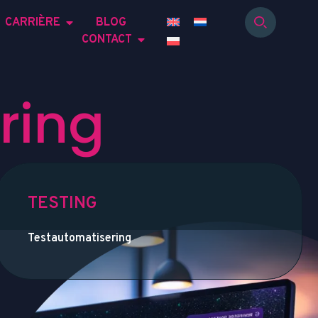
CARRIÈRE
BLOG
CONTACT
r
i
n
g
TESTING
Testautomatisering