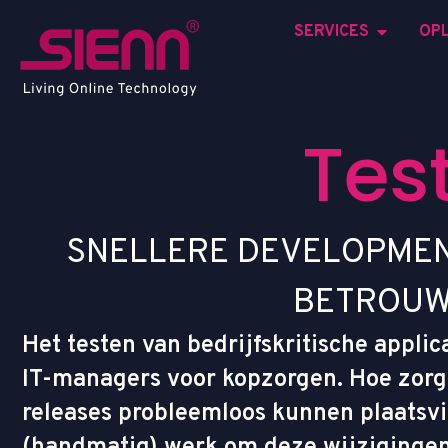
SERVICES
OP
T
e
s
S
N
E
L
L
E
R
E
D
E
V
E
L
O
P
M
E
B
E
T
R
O
U
Het testen van bedrijfskritische applic
IT-managers voor kopzorgen. Hoe zorg
releases probleemloos kunnen plaatsv
(handmatig) werk om deze wijzigingen