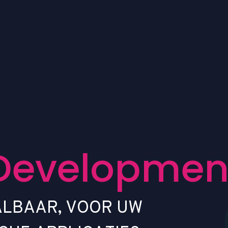
D
e
v
e
l
o
p
m
e
A
L
B
A
A
R
,
V
O
O
R
U
W