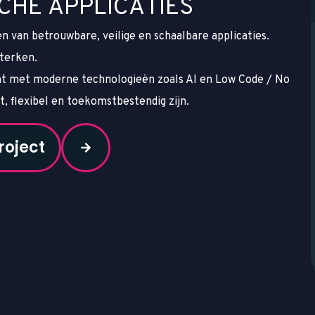
C
H
E
A
P
P
L
I
C
A
T
I
E
S
van betrouwbare, veilige en schaalbare applicaties.
sterken.
t met moderne technologieën zoals AI en Low Code / No
, flexibel en toekomstbestendig zijn.
roject