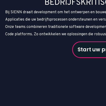
B
E
D
R
I
J
F
S
K
R
I
T
I
S
Bij SIENN draait development om het ontwerpen en bouwen 
Applicaties die uw bedrijfsprocessen ondersteunen en ver
Onze teams combineren traditionele software developmen
Code platforms. Zo ontwikkelen we oplossingen die robuust
Start uw p