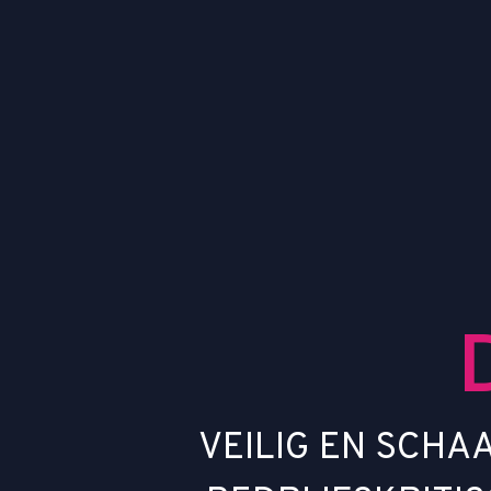
V
E
I
L
I
G
E
N
S
C
H
A