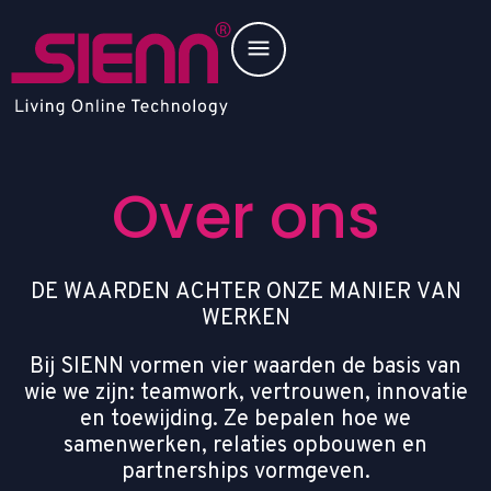
Over ons
D
E
W
A
A
R
D
E
N
A
C
H
T
E
R
O
N
Z
E
M
A
N
I
E
R
V
A
N
W
E
R
K
E
N
B
i
j
S
I
E
N
N
v
o
r
m
e
n
v
i
e
r
w
a
a
r
d
e
n
d
e
b
a
s
i
s
v
a
n
w
i
e
w
e
z
i
j
n
:
t
e
a
m
w
o
r
k
,
v
e
r
t
r
o
u
w
e
n
,
i
n
n
o
v
a
t
i
e
e
n
t
o
e
w
i
j
d
i
n
g
.
Z
e
b
e
p
a
l
e
n
h
o
e
w
e
s
a
m
e
n
w
e
r
k
e
n
,
r
e
l
a
t
i
e
s
o
p
b
o
u
w
e
n
e
n
p
a
r
t
n
e
r
s
h
i
p
s
v
o
r
m
g
e
v
e
n
.