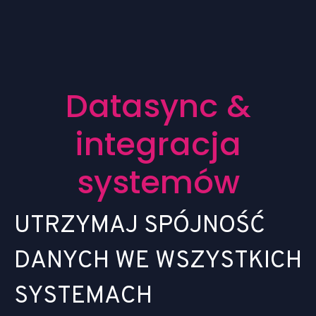
D
a
t
a
s
y
n
c
&
i
n
t
e
g
r
a
c
j
a
s
y
s
t
e
m
ó
w
U
T
R
Z
Y
M
A
J
S
P
Ó
J
N
O
Ś
Ć
D
A
N
Y
C
H
W
E
W
S
Z
Y
S
T
K
I
C
H
S
Y
S
T
E
M
A
C
H