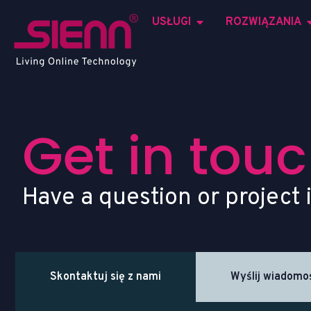
USŁUGI
ROZWIĄZANIA
G
e
t
i
n
t
o
u
c
Have a question or project 
Skontaktuj się z nami
Wyślij wiadomo