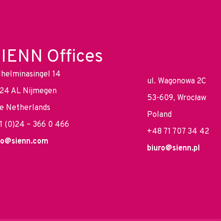
IENN Offices
lhelminasingel 14
ul. Wagonowa 2C
24 AL Nijmegen
53-609, Wrocław
e Netherlands
Poland
1 (0)24 – 366 0 466
+48 71 707 34 42
fo@sienn.com
biuro@sienn.pl