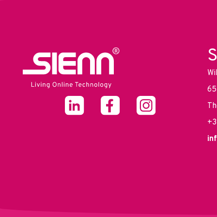
S
Wi
65
Th
+3
in