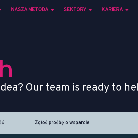
NASZA METODA
SEKTORY
KARIERA
h
idea? Our team is ready to he
ść
Zgłoś prośbę o wsparcie