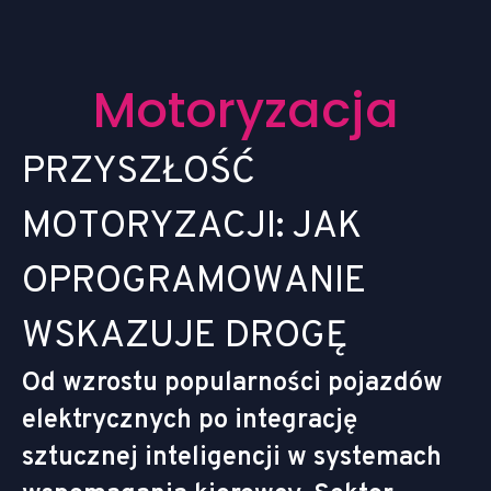
M
o
t
o
r
y
z
a
c
j
a
P
R
Z
Y
S
Z
Ł
O
Ś
Ć
M
O
T
O
R
Y
Z
A
C
J
I
:
J
A
K
O
P
R
O
G
R
A
M
O
W
A
N
I
E
W
S
K
A
Z
U
J
E
D
R
O
G
Ę
Od wzrostu popularności pojazdów
elektrycznych po integrację
sztucznej inteligencji w systemach