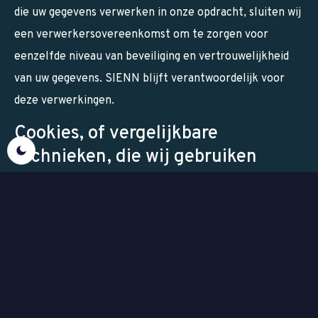
die uw gegevens verwerken in onze opdracht, sluiten wij
een verwerkersovereenkomst om te zorgen voor
eenzelfde niveau van beveiliging en vertrouwelijkheid
van uw gegevens. SIENN blijft verantwoordelijk voor
deze verwerkingen.
Cookies, of vergelijkbare
technieken, die wij gebruiken
SIENN gebruikt functionele, analytische en tracking
cookies. Een cookie is een klein tekstbestand dat bij het
eerste bezoek aan deze website wordt opgeslagen in de
browser van uw computer, tablet of smartphone.
SIENN gebruikt twee type cookies, zowel technische als
marketing functionaliteit. Deze zorgen ervoor dat de