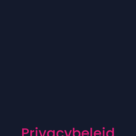
P
r
i
v
a
c
y
b
e
l
e
i
d